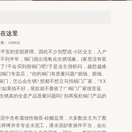
相在这里
次数：14686次
平安的坚固屏障。因此不少别墅或 小区业主，入户
不到半年，铜门就出现氧化生锈现象。(家里没有装
了?不会买到假铜门吧?于是业主很郁闷，越想越难
铜门专卖店，"你的铜门有质量问题!"赔钱、赔钱、
门，怎么会生锈? 想都不想立马找铜门厂家，"XX
如果搞不好，尾款就不要收了!" 铜门厂家很苦逼
锈真的全是产品质量问题吗? 别再冤枉铜门产品的
中含有腐蚀性物质-硅酸盐类，大多数业主为了图
装师傅并非专业水泥工，灌水泥砂浆操作不当，会出