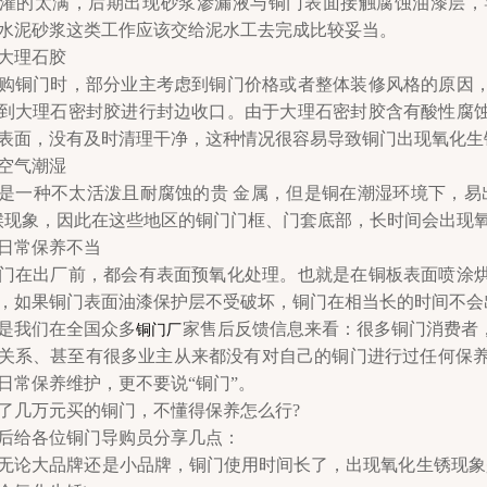
灌的太满，后期出现砂浆渗漏液与铜门表面接触腐蚀油漆层，
水泥砂浆这类工作应该交给泥水工去完成比较妥当。
大理石胶
门时，部分业主考虑到铜门价格或者整体装修风格的原因，
到大理石密封胶进行封边收口。由于大理石密封胶含有酸性腐
表面，没有及时清理干净，这种情况很容易导致铜门出现氧化生
空气潮湿
种不太活泼且耐腐蚀的贵 金属，但是铜在潮湿环境下，易出
候现象，因此在这些地区的铜门门框、门套底部，长时间会出现
日常保养不当
出厂前，都会有表面预氧化处理。也就是在铜板表面喷涂烘
，如果铜门表面油漆保护层不受破坏，铜门在相当长的时间不会
我们在全国众多
家售后反馈信息来看：很多铜门消费者
铜门厂
关系、甚至有很多业主从来都没有对自己的铜门进行过任何保养。劳
日常保养维护，更不要说“铜门”。
几万元买的铜门，不懂得保养怎么行?
给各位铜门导购员分享几点：
无论大品牌还是小品牌，铜门使用时间长了，出现氧化生锈现象是