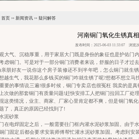
››
››
：
首页
新闻资讯
疑问解答
河南铜门氧化生锈真
发布时间：2025-06-03 11:33:07 浏览
观大气、沉稳厚重，用于家居大门既是身份的象征也是护佑门内
考虑铜门。可是对于一部分铜门消费者来说，舒服的日子才过去
)亲朋好友一说你这个房子装修还不到半年吧，怎么铜门就生锈
想越生气，我花那么多钱买的铜门咋就生锈了呢?想都不想立马找
重要的事情说三遍!很多时候，铜门专卖店也很冤枉 我卖的是真铜
上次做的那套铜门有质量问题!赶快安排工人把铜门拉回工厂处理!
类情况，业主、商家、厂家心里肯定都不爽，但是铜门氧化生
题了，真正的原因已经找到了!
水泥砂浆
电焊固定之后，一般需要往门框内灌水泥砂浆加固。由于水泥
铜门固定后都会要求安装师傅帮忙灌水泥砂浆加固。考虑到安