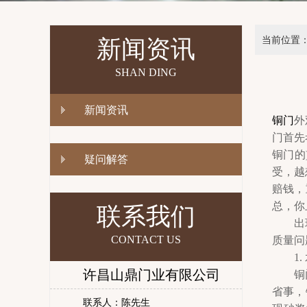
当前位置
新闻资讯
SHAN DING
新闻资讯
铜门
外
门首先
铜门的
疑问解答
受，越
赔钱，
总，你
联系我们
出现这
CONTACT US
质量问
1. 
许昌山鼎门业有限公司
铜门在
省事，
联系人：陈先生