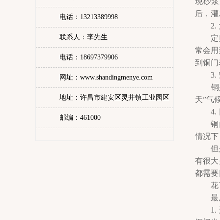
现砂浆
后，灌
电话：13213389998
2. 
联系人：李先生
定购铜
常会用
电话：18697379906
到铜门
3. 
网址：www.shandingmenye.com
铜是一
地址：许昌市建安区灵井镇工业园区
天”气
4. 
邮编：461000
铜门在
情况下
但是
有很大
都需要
花了
最后
1. 